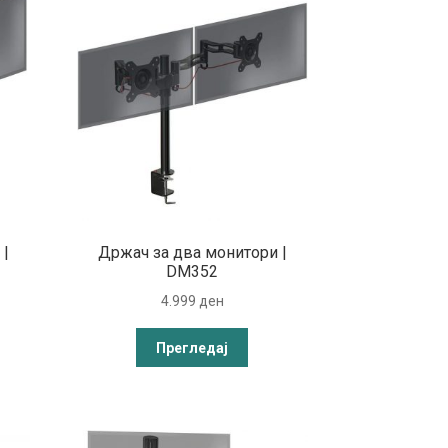
 |
Држач за два монитори |
DM352
4.999
ден
Прегледај