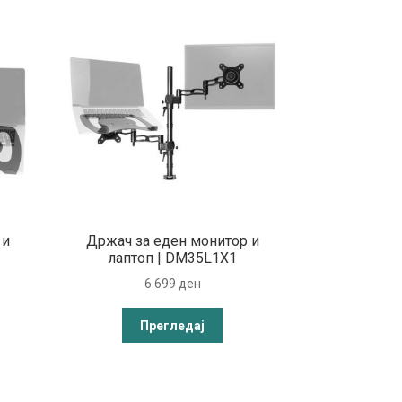
 и
Држач за еден монитор и
лаптоп | DM35L1X1
6.699
ден
Прегледај