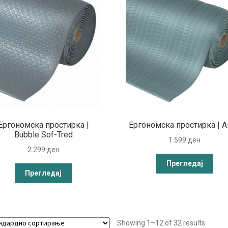
Ергономска простирка |
Ергономска простирка | A
Bubble Sof-Tred
1.599
ден
2.299
ден
Прегледај
Прегледај
Showing 1–12 of 32 results