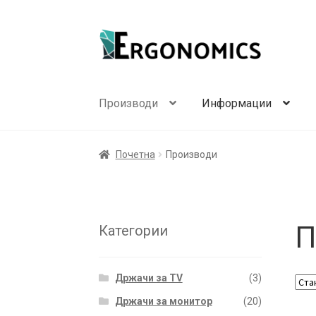
Skip
Skip
to
to
navigation
content
Производи
Информации
Почетна
Производи
П
Категории
Држачи за TV
(3)
Држачи за монитор
(20)