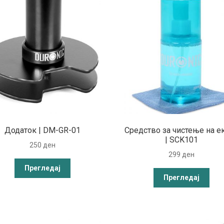
Додаток | DM-GR-01
Средство за чистење на е
| SCK101
250
ден
299
ден
Прегледај
Прегледај