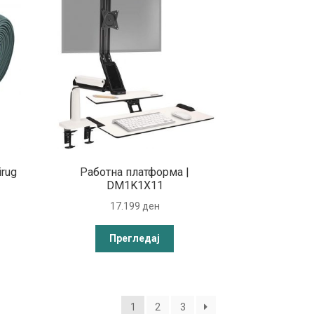
irug
Работна платформа |
DM1K1X11
17.199
ден
Прегледај
1
2
3