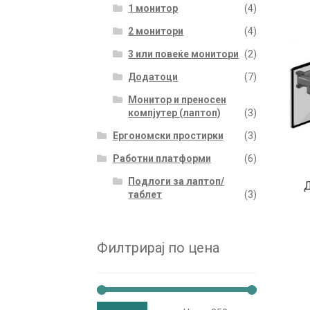
1 монитор
(4)
2 монитори
(4)
3 или повеќе монитори
(2)
Додатоци
(7)
Монитор и преносен
компјутер (лаптоп)
(3)
Ергономски простирки
(3)
Работни платформи
(6)
Подлоги за лаптоп/
Д
таблет
(3)
Филтрирај по цена