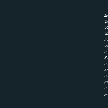
Д
ф
о
о
п
о
н
З
п
к
на
д
и
у