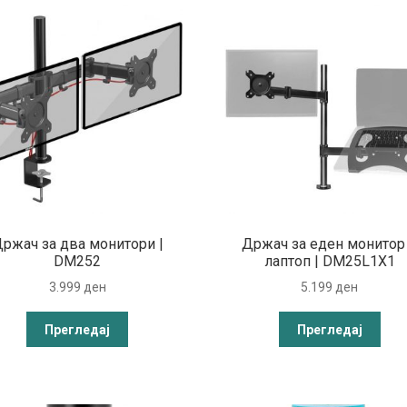
ржач за два монитори |
Држач за еден монитор
DM252
лаптоп | DM25L1X1
3.999
ден
5.199
ден
Прегледај
Прегледај