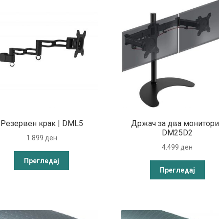
Резервен крак | DML5
Држач за два монитори
DM25D2
1.899
ден
4.499
ден
Прегледај
Прегледај