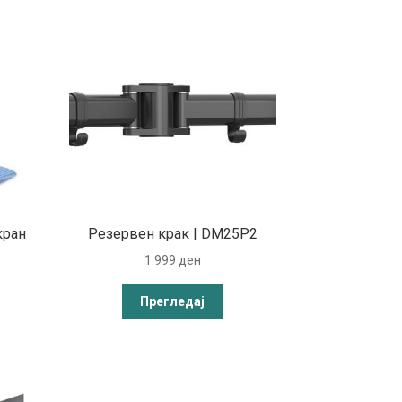
кран
Резервен крак | DM25P2
1.999
ден
Прегледај