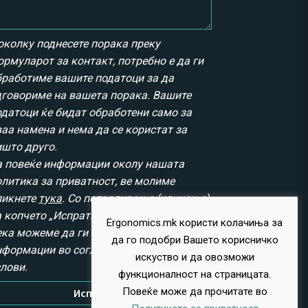
околку поднесете порака преку
ормуларот за контакт, потребно е да ги
бработиме вашите податоци за да
дговориме на вашета порака. Вашите
одатоци ќе бидат обработени само за
ваа намена и нема да се користат за
ишто друго.
а повеќе информации околу нашата
олитика за приватност, ве молиме
ликнете
тука
. Со потврдување (кликање)
 копчето „Испрати“, вие се согласувате
Ergonomics.mk користи колачиња за
ека можеме да ги обработиме вашите
да го подобри Вашето корисничко
нформации во согласност со овие
искуство и да овозможи
слови.
функционалност на страницата.
Повеќе може да прочитате во