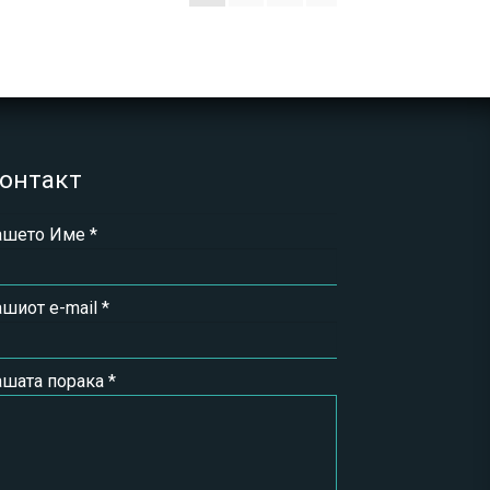
онтакт
ашето Име *
шиот e-mail *
ашата порака *