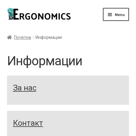
Skip
Skip
Menu
to
to
navigation
content
Expand
Производи
child
Почетна
Информации
menu
Expand
Информации
child
Информации
menu
Блог
Контакт
За нас
Контакт