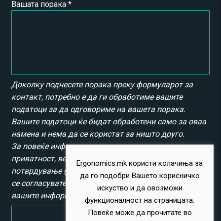
Вашата порака *
Доколку поднесете порака преку формуларот за
контакт, потребно е да ги обработиме вашите
податоци за да одговориме на вашета порака.
Вашите податоци ќе бидат обработени само за оваа
намена и нема да се користат за ништо друго.
За повеќе информации околу нашата политика за
приватност, ве молиме кликнете
тука
. Со
Ergonomics.mk користи колачиња за
потврдување (кликање) на копчето „Испрати“, вие
да го подобри Вашето корисничко
се согласувате дека можеме да ги обработиме
искуство и да овозможи
вашите информации во согласност со овие услови.
функционалност на страницата.
Повеќе може да прочитате во