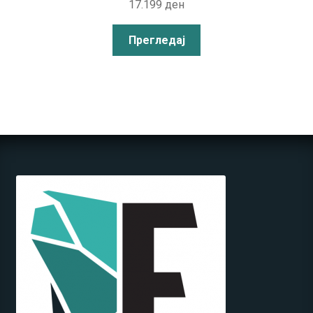
17.199
ден
Прегледај