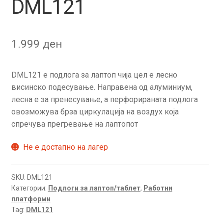
DML121
1.999
ден
DML121 е подлога за лаптоп чија цел е лесно
висинско подесување. Направена од алуминиум,
лесна е за пренесување, а перфорираната подлога
овозможува брза циркулација на воздух која
спречува прегревање на лаптопот
Не е достапно на лагер
SKU:
DML121
Категории:
Подлоги за лаптоп/таблет
,
Работни
платформи
Tag:
DML121