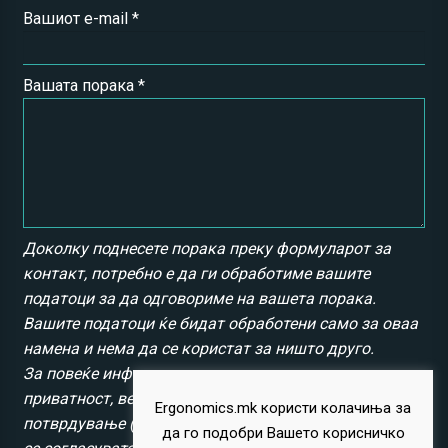
Вашиот e-mail *
Вашата порака *
Доколку поднесете порака преку формуларот за
контакт, потребно е да ги обработиме вашите
податоци за да одговориме на вашета порака.
Вашите податоци ќе бидат обработени само за оваа
намена и нема да се користат за ништо друго.
За повеќе информации околу нашата политика за
приватност, ве молиме кликнете
тука
. Со
Ergonomics.mk користи колачиња за
потврдување (кликање) на копчето „Испрати“, вие
да го подобри Вашето корисничко