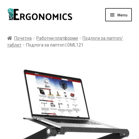
Skip
Skip
Menu
to
to
navigation
content
Expand
Производи
child
Почетна
Работни платформи
Подлоги за лаптоп/
menu
Expand
таблет
Подлога за лаптоп | DML121
Информации
child
menu
Блог
Контакт